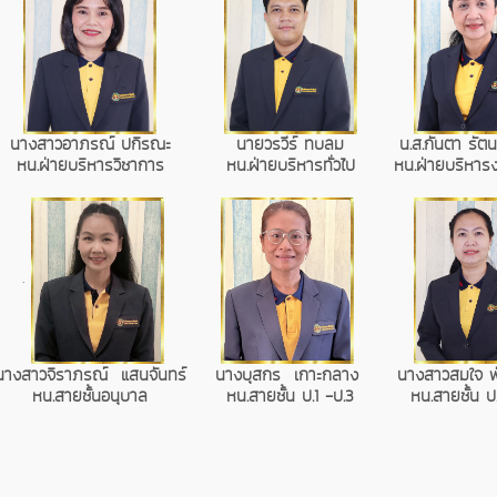
นางสาวอาภรณ์ ปกิรณะ
นายวรวีร์ ทบลม
น.ส.กันตา รัตนว
หน.ฝ่ายบริหารวิชาการ
หน.ฝ่ายบริหารทั่วไป
หน.ฝ่ายบริหา
.
นางสาวจิราภรณ์ แสนจันทร์
นางบุสกร เกาะกลาง
นางสาวสมใจ พ
หน.สายชั้นอนุบาล
หน.สายชั้น ป.1 -ป.3
หน.สายชั้น ป