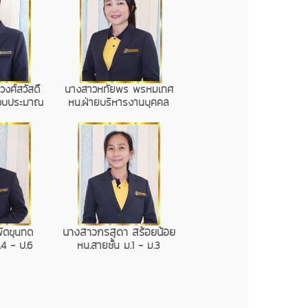
งศ์สวัสดิ์
นางสาวหทัยพร พรหมเทศ
รงบประมาณ
หน.ฝ่ายบริหารงานบุคคล
นางสาวกรสุดา สร้อยน้อย
ัดขุนทด
.4 - ป.6
หน.สายชั้น ม.1 - ม.3